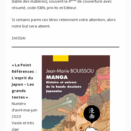
ème
(table des matières), souvent la 4
de couverture avec
résumé, code ISBN, prix ttc et Editeur.
Si certains parmi ces titres retiennent votre attention, alors
notre but sera atteint.
SHIOSAI
« Le Point
Références :
L’esprit du
Japon – Les
grands
textes »
.
Numéro
d’avril-mai-juin
2020
Vaste et très
clair