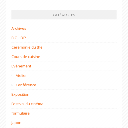
CATÉGORIES
Archives
BIC – BIP
Cérémonie du thé
Cours de cuisine
Evénement
Atelier
Conférence
Exposition
Festival du cinéma
formulaire
Japon