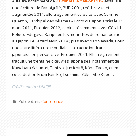
Auteure notamment de
Kawabata le clair-obscur
–
essai sur
une écriture de l’ambiguïté, PUF, 2001, rééd. revue et
augmentée 2014, elle a également co-édité, avec Corinne
Quentin, L’archipel des séismes – Ecrits du Japon après le 11
mars 2011, Picquier, 2012, et plus récemment, avec Gérald
Peloux, Edogawa Ranpo ou les méandres du roman policier
au Japon, Le Lézard Noir, 2018 ; puis avec Nao Sawada, Pour
une autre littérature mondiale – la traduction franco-
japonaise en perspective, Picquier, 2021. Elle a également
traduit une trentaine d’œuvres japonaises, notamment de
Kawabata Yasunari, Tanizaki Jun.ichirô, Kôno Taeko, et en
co-traduction Enchi Fumiko, Tsushima Yûko, Abe Kôbô…
Crédits photo : ©MCJP
Publié dans
Conférence