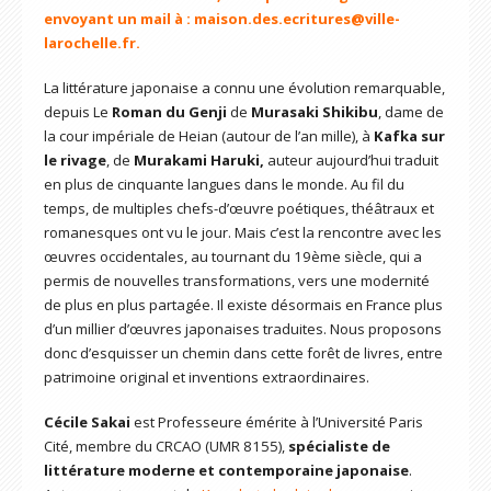
envoyant un mail à : maison.des.ecritures@ville-
larochelle.fr.
La littérature japonaise a connu une évolution remarquable,
depuis Le
Roman du Genji
de
Murasaki Shikibu
, dame de
la cour impériale de Heian (autour de l’an mille), à
Kafka sur
le rivage
, de
Murakami Haruki,
auteur aujourd’hui traduit
en plus de cinquante langues dans le monde. Au fil du
temps, de multiples chefs-d’œuvre poétiques, théâtraux et
romanesques ont vu le jour. Mais c’est la rencontre avec les
œuvres occidentales, au tournant du 19ème siècle, qui a
permis de nouvelles transformations, vers une modernité
de plus en plus partagée. Il existe désormais en France plus
d’un millier d’œuvres japonaises traduites. Nous proposons
donc d’esquisser un chemin dans cette forêt de livres, entre
patrimoine original et inventions extraordinaires.
Cécile Sakai
est Professeure émérite à l’Université Paris
Cité, membre du CRCAO (UMR 8155),
spécialiste de
littérature moderne et contemporaine japonaise
.