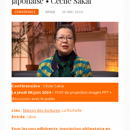
japonaise • Cécile Sakai
CONFÉRENCE
SHOJI
20 MAI 2024
Conférencière :
Cécile Sakai
Le jeudi 06 juin 2024
• 1h30 de projection images PPT +
discussion avec le public
Lieu :
Maison des écritures
, La Rochelle
Entrée :
Libre
Pour les non adhérents, inscription obligatoire en