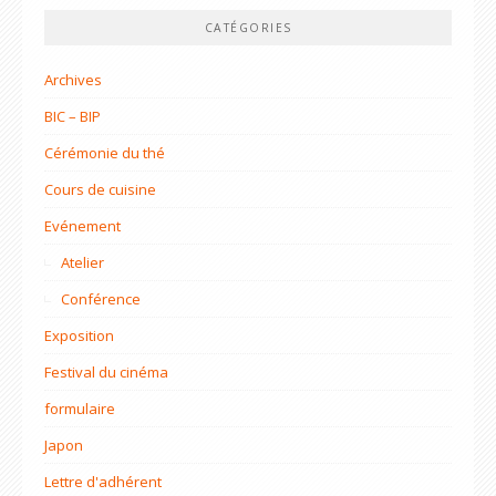
CATÉGORIES
Archives
BIC – BIP
Cérémonie du thé
Cours de cuisine
Evénement
Atelier
Conférence
Exposition
Festival du cinéma
formulaire
Japon
Lettre d'adhérent