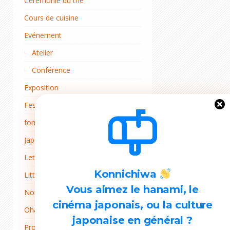
Cérémonie du thé
Cours de cuisine
Evénement
Atelier
Conférence
Exposition
Festival du cinéma
formulaire
Japon
Lettre d'adhérent
Konnichiwa
Littérature
Vous aimez le hanami, le
Non classé
cinéma japonais, ou la culture
Ohana mi
japonaise en général ?
Projets