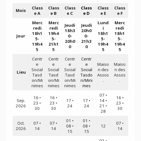
Class
Class
Class
Class
Class
Class
Mois
e A
e B
e C
e D
e E
e F
Merc
Merc
Lund
Merc
Jeudi
Jeudi
redi
redi
i
redi
18h3
20h0
18h1
19h4
18h1
18h1
Jour
0-
0-
5-
5-
5-
5-
20h0
21h3
19h4
21h1
19h4
19h4
0
0
5
5
5
5
Centr
Centr
Centr
Centr
e
e
e
e
Maiso
Maiso
Social
Social
Social
Social
n des
n des
Lieu
Tasd
Tasd
Tasd
Tasdo
Assos
Assos
on/Mi
on/Mi
on/Mi
n/Mini
.
.
nimes
nimes
nimes
mes
07 •
16 •
16 •
16 •
Sep.
17 •
17 •
14 •
23 •
23 •
23 •
2026
24
24
21 •
30
30
30
28
01 •
01 •
Oct.
07 •
07 •
07 •
08 •
08 •
12
2026
14
14
14
15
15
02 •