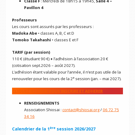
Classe F
: Mercredi de 18h15 à 19h45,
Salle 4
–
Pavillon 4
Professeurs
Les cours sont assurés par les professeurs :
Madoka
Abe
• classes A, B, C et D
Tomoko Takahashi
• classes E et F
TARIF (par session)
110 € (étudiant 90 €)
+
l’adhésion à l’association 20 €
(cotisation sept.2026 – août 2027).
L’adhésion étant valable pour l’année, il n’est pas utile de la
e
renouveler pour les cours de la 2
session (jan. – mai 2027).
CLIQUEZ ICI POUR VOUS INSCRIRE ET ADHERER
RENSEIGNEMENTS
Association Shiosai :
contact@shiosai.org
/
06 72 75
34 16
ère
Calendrier de la 1
session 2026/2027