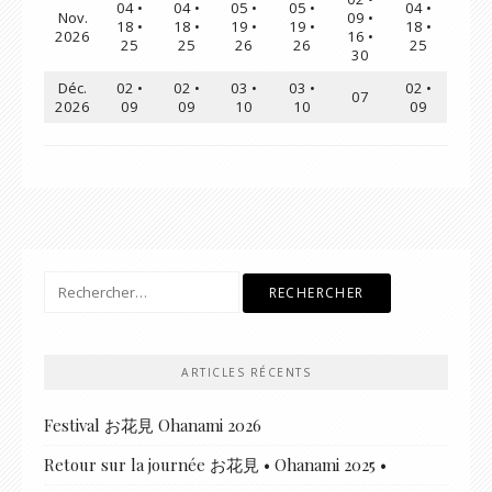
04 •
04 •
05 •
05 •
04 •
Nov.
09 •
18 •
18 •
19 •
19 •
18 •
2026
16 •
25
25
26
26
25
30
Déc.
02 •
02 •
03 •
03 •
02 •
07
2026
09
09
10
10
09
Rechercher :
ARTICLES RÉCENTS
Festival お花見 Ohanami 2026
Retour sur la journée お花見 • Ohanami 2025 •