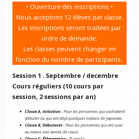
• Ouverture des inscriptions •
Nous acceptons 12 élèves par classe.
Les inscriptions seront traitées par
ordre de demande.
Les classes peuvent changer en
fonction du nombre de participants.
Session 1 . Septembre / decembre
Cours réguliers (10 cours par
session, 2 sessions par an)
Classe A, Initiation :
Pour les personnes qui souhaitent
débuter ou qui ont déjà quelques notions de Japonais.
Classe B, Débutants :
Pour les personnes qui ont suivi
au moins une année de cours.
e
Classe C, Élémentaire
:
3
année