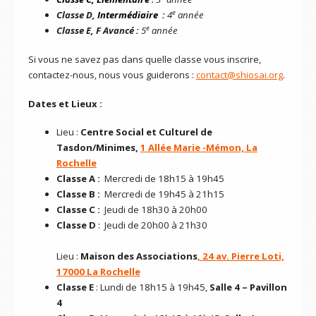
e
Classe D,
Intermédiaire
:
4
année
e
Classe
E, F
Avancé
:
5
année
Si vous ne savez pas dans quelle classe vous inscrire,
contactez-nous, nous vous guiderons :
contact@shiosai.org
.
Dates et Lieux :
Lieu :
C
entre Social et Culturel de
Tasdon/Minimes,
1 Allée Marie -Mémon, La
Rochelle
Classe
A :
Mercredi de 18h15 à 19h45
Classe
B :
Mercredi de 19h45 à 21h15
Classe
C :
Jeudi de 18h30 à 20h00
Classe D
: Jeudi de 20h00 à 21h30
Lieu :
Maison des Associations
,
24 av. Pierre Loti,
17000 La Rochelle
Classe E
: Lundi de 18h15 à 19h45,
Salle 4
– Pavillon
4