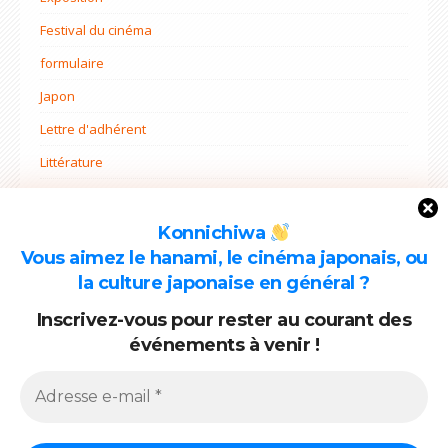
Festival du cinéma
formulaire
Japon
Lettre d'adhérent
Littérature
Non classé
Ohana mi
Konnichiwa
Vous aimez le hanami, le cinéma japonais, ou
Projets
la culture japonaise en général ?
Rentrée
Inscrivez-vous pour rester au courant des
événements à venir !
ARCHIVES
Archives