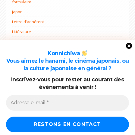
formulaire
Japon
Lettre d'adhérent
Littérature
Non classé
Ohana mi
Konnichiwa
Vous aimez le hanami, le cinéma japonais, ou
Projets
la culture japonaise en général ?
Rentrée
Inscrivez-vous pour rester au courant des
événements à venir !
ARCHIVES
Archives