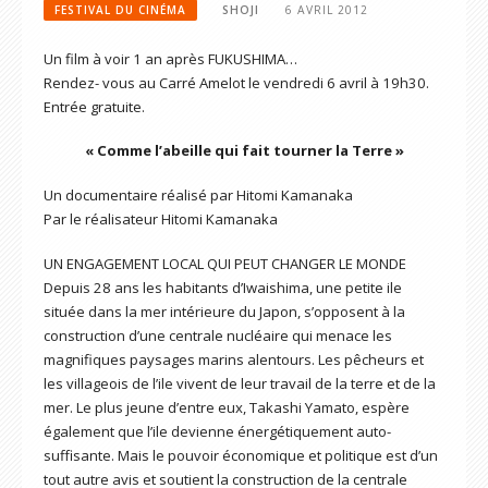
FESTIVAL DU CINÉMA
SHOJI
6 AVRIL 2012
Un film à voir 1 an après FUKUSHIMA…
Rendez- vous au Carré Amelot le vendredi 6 avril à 19h30.
Entrée gratuite.
« Comme l’abeille qui fait tourner la Terre »
Un documentaire réalisé par Hitomi Kamanaka
Par le réalisateur Hitomi Kamanaka
UN ENGAGEMENT LOCAL QUI PEUT CHANGER LE MONDE
Depuis 28 ans les habitants d’Iwaishima, une petite ile
située dans la mer intérieure du Japon, s’opposent à la
construction d’une centrale nucléaire qui menace les
magnifiques paysages marins alentours. Les pêcheurs et
les villageois de l’ile vivent de leur travail de la terre et de la
mer. Le plus jeune d’entre eux, Takashi Yamato, espère
également que l’ile devienne énergétiquement auto-
suffisante. Mais le pouvoir économique et politique est d’un
tout autre avis et soutient la construction de la centrale