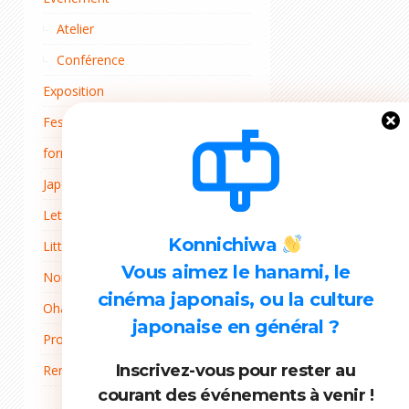
Atelier
Conférence
Exposition
Festival du cinéma
formulaire
Japon
Lettre d'adhérent
Konnichiwa
Littérature
Vous aimez le hanami, le
Non classé
cinéma japonais, ou la culture
Ohana mi
japonaise en général ?
Projets
Inscrivez-vous pour rester au
Rentrée
courant des événements à venir !