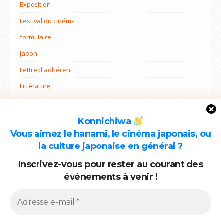
Exposition
Festival du cinéma
formulaire
Japon
Lettre d'adhérent
Littérature
Non classé
Ohana mi
Konnichiwa
Vous aimez le hanami, le cinéma japonais, ou
Projets
la culture japonaise en général ?
Rentrée
Inscrivez-vous pour rester au courant des
événements à venir !
ARCHIVES
Archives