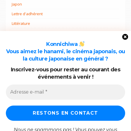
Japon
Lettre d'adhérent
Littérature
Non classé
Ohana mi
Konnichiwa
Vous aimez le hanami, le cinéma japonais, ou
Projets
la culture japonaise en général ?
Rentrée
Inscrivez-vous pour rester au courant des
événements à venir !
ARCHIVES
Archives
Nous ne spammons pas ! Vous pouvez vous