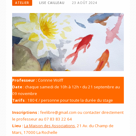
ATELIER
LISE CAILLEAU
23 AOÛT 2024
Professeur :
Corinne Wolff
Date
: chaque samedi de 10h à 12h • du 21 septembre au
09 novembre
Tarifs
: 180 € / personne pour toute la durée du stage
Inscriptions :
feelibre@gmail.com ou contacter directement
le professeur au 07 83 83 22 64
Lieu :
La Maison des Associations
, 21 Av. du Champ de
Mars, 17000 La Rochelle