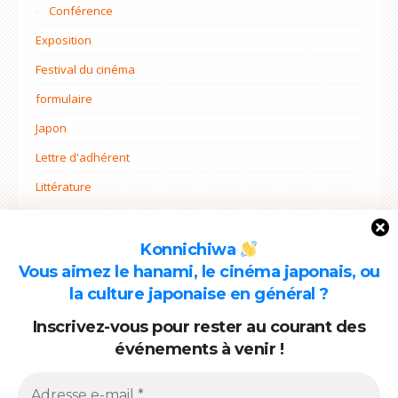
Conférence
Exposition
Festival du cinéma
formulaire
Japon
Lettre d'adhérent
Littérature
Non classé
Ohana mi
Konnichiwa
Vous aimez le hanami, le cinéma japonais, ou
Projets
la culture japonaise en général ?
Rentrée
Inscrivez-vous pour rester au courant des
événements à venir !
ARCHIVES