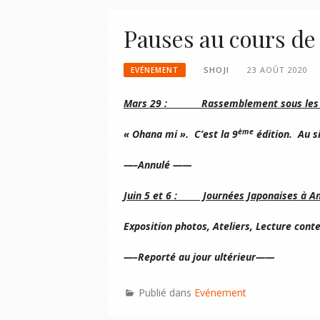
Pauses au cours de 
SHOJI
23 AOÛT 2020
EVÉNEMENT
Mars 29 : Rassemblement sous les cer
ème
« Ohana mi ». C’est la 9
édition. Au si
—–Annulé ——
Juin 5 et 6 : Journées Japonaises à An
Exposition photos, Ateliers, Lecture cont
—–Reporté au jour ultérieur——
Publié dans
Evénement