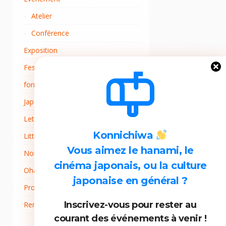
Atelier
Conférence
Exposition
Festival du cinéma
formulaire
Japon
Lettre d'adhérent
Konnichiwa
Littérature
Vous aimez le hanami, le
Non classé
cinéma japonais, ou la culture
Ohana mi
japonaise en général ?
Projets
Inscrivez-vous pour rester au
Rentrée
courant des événements à venir !