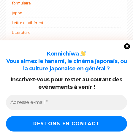
formulaire
Japon
Lettre d'adhérent
Littérature
Non classé
Ohana mi
Konnichiwa
Vous aimez le hanami, le cinéma japonais, ou
Projets
la culture japonaise en général ?
Rentrée
Inscrivez-vous pour rester au courant des
événements à venir !
ARCHIVES
Archives