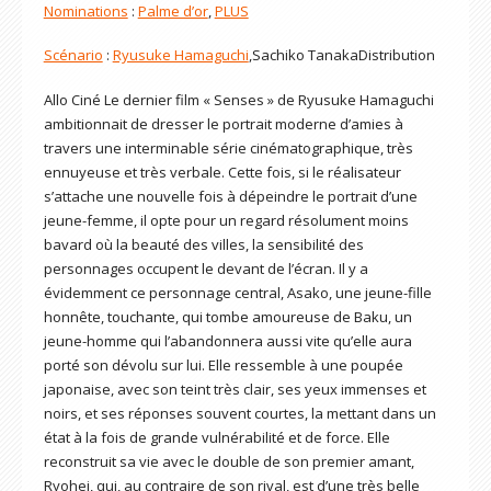
Nominations
:
Palme d’or
,
PLUS
Scénario
:
Ryusuke Hamaguchi
,Sachiko TanakaDistribution
Allo Ciné Le dernier film « Senses » de Ryusuke Hamaguchi
ambitionnait de dresser le portrait moderne d’amies à
travers une interminable série cinématographique, très
ennuyeuse et très verbale. Cette fois, si le réalisateur
s’attache une nouvelle fois à dépeindre le portrait d’une
jeune-femme, il opte pour un regard résolument moins
bavard où la beauté des villes, la sensibilité des
personnages occupent le devant de l’écran. Il y a
évidemment ce personnage central, Asako, une jeune-fille
honnête, touchante, qui tombe amoureuse de Baku, un
jeune-homme qui l’abandonnera aussi vite qu’elle aura
porté son dévolu sur lui. Elle ressemble à une poupée
japonaise, avec son teint très clair, ses yeux immenses et
noirs, et ses réponses souvent courtes, la mettant dans un
état à la fois de grande vulnérabilité et de force. Elle
reconstruit sa vie avec le double de son premier amant,
Ryohei, qui, au contraire de son rival, est d’une très belle