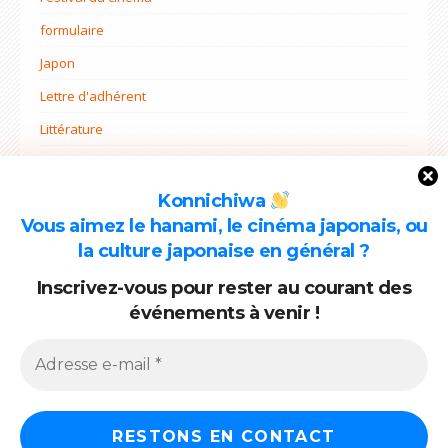
formulaire
Japon
Lettre d'adhérent
Littérature
Non classé
Ohana mi
Konnichiwa
Vous aimez le hanami, le cinéma japonais, ou
Projets
la culture japonaise en général ?
Rentrée
Inscrivez-vous pour rester au courant des
événements à venir !
ARCHIVES
Archives