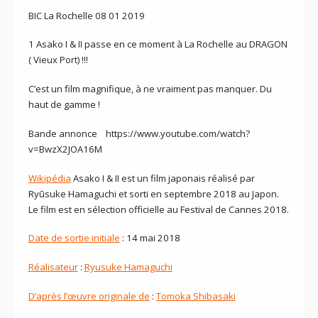
BIC La Rochelle 08 01 2019
1 Asako I & II passe en ce moment à La Rochelle au DRAGON
( Vieux Port) !!!
C’est un film magnifique, à ne vraiment pas manquer. Du
haut de gamme !
Bande annonce https://www.youtube.com/watch?
v=BwzX2JOA16M
Wikipédia
Asako I & II est un film japonais réalisé par
Ryūsuke Hamaguchi et sorti en septembre 2018 au Japon.
Le film est en sélection officielle au Festival de Cannes 2018.
Date de sortie initiale
: 14 mai 2018
Réalisateur
:
Ryusuke Hamaguchi
D’après l’œuvre originale de
:
Tomoka Shibasaki